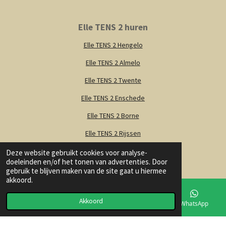
Elle TENS 2 huren
Elle TENS 2 Hengelo
Elle TENS 2 Almelo
Elle TENS 2 Twente
Elle TENS 2 Enschede
Elle TENS 2 Borne
Elle TENS 2 Rijssen
Elle TENS 2 Nijverdal
Deze website gebruikt cookies voor analyse-
doeleinden en/of het tonen van advertenties. Door
Elle TENS 2 Oldenzaal
gebruik te blijven maken van de site gaat u hiermee
akkoord.
Elle TENS 2 Haaksbergen
Akkoord
E-mailadres
Kaart
Instagram
WhatsApp
Elle TENS 2 Deventer
© 2022 - 2026 Goed Bevallen