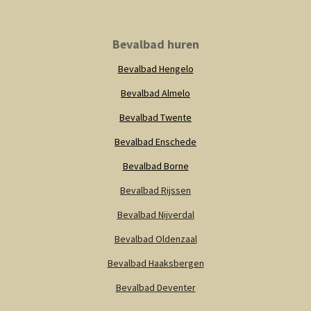
s
c
a
t
e
t
a
b
s
Bevalbad huren
g
o
A
r
o
p
Bevalbad Hengelo
a
k
p
m
Bevalbad Almelo
Bevalbad Twente
Bevalbad Enschede
Bevalbad Borne
Bevalbad Rijssen
Bevalbad Nijverdal
Bevalbad Oldenzaal
Bevalbad Haaksbergen
Bevalbad Deventer