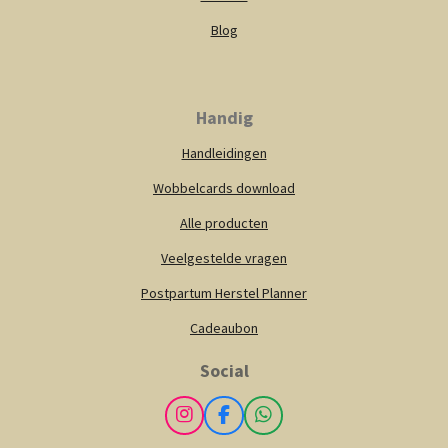
Blog
Handig
Handleidingen
Wobbelcards download
Alle producten
Veelgestelde vragen
Postpartum Herstel Planner
Cadeaubon
Social
I
F
W
n
a
h