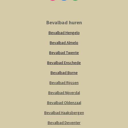
n
a
h
s
c
a
t
e
t
a
b
s
Bevalbad huren
g
o
A
r
o
p
Bevalbad Hengelo
a
k
p
m
Bevalbad Almelo
Bevalbad Twente
Bevalbad Enschede
Bevalbad Borne
Bevalbad Rijssen
Bevalbad Nijverdal
Bevalbad Oldenzaal
Bevalbad Haaksbergen
Bevalbad Deventer