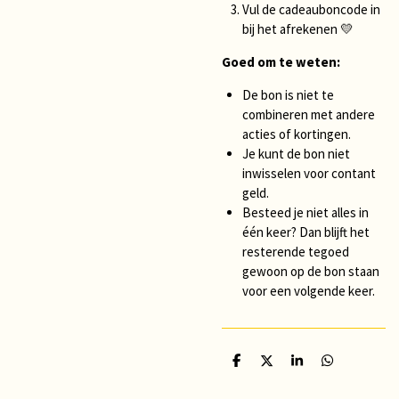
Vul de cadeauboncode in
bij het afrekenen 💛
Goed om te weten:
De bon is niet te
combineren met andere
acties of kortingen.
Je kunt de bon niet
inwisselen voor contant
geld.
Besteed je niet alles in
één keer? Dan blijft het
resterende tegoed
gewoon op de bon staan
voor een volgende keer.
D
D
S
D
e
e
h
e
l
e
a
l