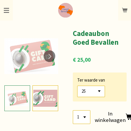
Ga
direct
naar
de
hoofdinhoud
Cadeaubon
Goed Bevallen
€ 25,00
Ter waarde van
In
winkelwagen