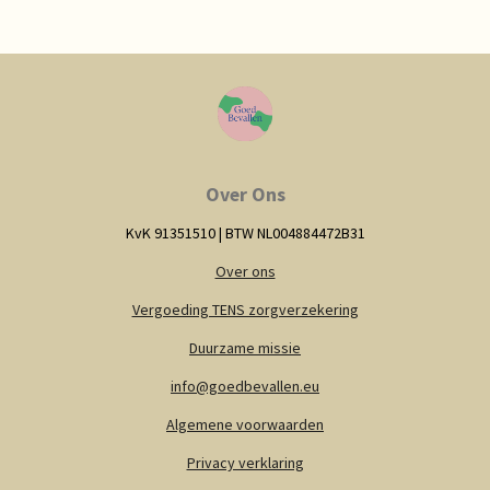
e
l
r
e
n
e
n
Over Ons
KvK 91351510 |
BTW NL004884472B31
Over ons
Vergoeding TENS zorgverzekering
Duurzame missie
info@goedbevallen.eu
Algemene voorwaarden
Privacy verklaring